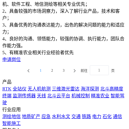
机、软件工程、地信测绘等相关专业优先；
2、具备较强的市场洞察力，深入了解行业产品，技术和客
户；
3、具备优秀的沟通表达能力，出色的解决问题的能力和适应
力；
4、良好的沟通、领悟能力，较强的协调、执行能力，团队合
作能力强。
申请岗位
1
2
3
前往
页
产品
RTK
全站仪
无人机航测
三维激光雷达
海洋探测
北斗高精度
终端
监测传感器
天线
北斗云平台
机械控制
精准农业
智能驾
驶
行业应用
测绘地信
地质矿产
应急
水利水文
交通
铁路
电力
石化
通信
智能施工