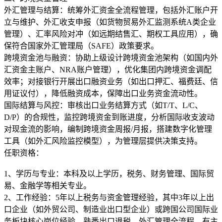
外汇管理与结算：统筹外汇资金全流程管理，包括外汇账户开
立与维护、外汇收支申报（如货物贸易外汇监测系统A类企业
管理）、汇率风险对冲（如远期结售汇、期权工具应用），确
保符合国家外汇管理局（SAFE）政策要求。
跨境资金池与融资：协助上级设计跨境资金池架构（如国内外
汇资金主账户、NRA账户管理），优化集团内跨境资金调配
效率；对接银行开展出口融资业务（如出口押汇、福费廷、信
用证议付），降低融资成本，保障出口业务资金流动性。
国际结算与风控：审核出口业务结算方式（如T/T、L/C、
D/P）的合规性，监控跨境资金到账进度，分析国际收支波动
对现金流的影响，编制跨境资金周报/月报，搭建数字化管理
任职资格：
1、学历与专业：本科及以上学历，税务、财务管理、国际贸
易、金融学等相关专业。
2、工作经验：5年以上税务与资金管理经验，其中3年以上出
口企业（如外贸公司、制造业出口型企业）或跨国公司国际业
务板块核心岗位经验，熟悉出口退税、外汇管理全流程，有主