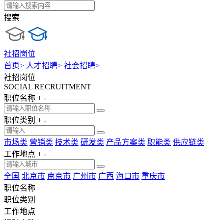
搜索
社招岗位
首页
>
人才招聘
>
社会招聘
>
社招岗位
SOCIAL RECRUITMENT
职位名称
+
-
职位类别
+
-
市场类
营销类
技术类
研发类
产品方案类
职能类
供应链类
工作地点
+
-
全国
北京市
南京市
广州市
广西
海口市
重庆市
职位名称
职位类别
工作地点