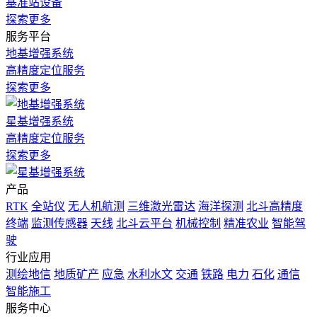
基准站设备
探索更多
服务平台
地基增强系统
高精度定位服务
探索更多
星基增强系统
高精度定位服务
探索更多
产品
RTK
全站仪
无人机航测
三维激光雷达
海洋探测
北斗高精度
终端
监测传感器
天线
北斗云平台
机械控制
精准农业
智能驾
驶
行业应用
测绘地信
地质矿产
应急
水利水文
交通
铁路
电力
石化
通信
智能施工
服务中心