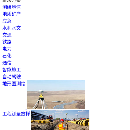
解决方案
测绘地信
地质矿产
应急
水利水文
交通
铁路
电力
石化
通信
智能施工
自动驾驶
地形图测绘
工程测量放样