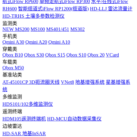
航式iFlow RP600
单频走航式iFlow RP300
水平/在线式iFlow
RH600
智能缆道式iFlow RP1200(缆道版)
HD-LLJ 雷达流量计
HD-TRHS 土壤多参数检测仪
监测类
NEW
MS200
MS100
MS401/451
MS302
手机类
Qmini A30
Qmini A20
Qmini A10
穿戴类
Qbox B10
Qbox S30
Qbox S15
Qbox S10
Qbox 20
VCard
车载类
Qbox M50
基准站类
AT-45101CP 3D扼流圈天线
VNet8
地基增强系统
星基增强系
统
多维监测
HDS101/102多维监测仪
遥测终端
HDM105遥测终端机
HD-MCU自动数据采集仪
边坡雷达
HD-SAR 地基InSAR