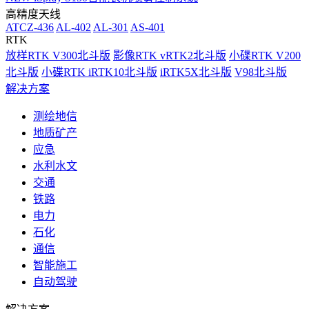
高精度天线
ATCZ-436
AL-402
AL-301
AS-401
RTK
放样RTK V300北斗版
影像RTK vRTK2北斗版
小碟RTK V200
北斗版
小碟RTK iRTK10北斗版
iRTK5X北斗版
V98北斗版
解决方案
测绘地信
地质矿产
应急
水利水文
交通
铁路
电力
石化
通信
智能施工
自动驾驶