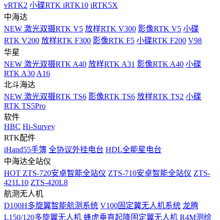
vRTK2
小碟RTK iRTK10
iRTK5X
中海达
NEW
激光双摄RTK V5
放样RTK V300
影像RTK V5
小碟
RTK V200
放样RTK F300
影像RTK F5
小碟RTK F200
V98
华星
NEW
激光双摄RTK A40
放样RTK A31
影像RTK A40
小碟
RTK A30
A16
北斗海达
NEW
激光双摄RTK TS6
影像RTK TS6
放样RTK TS2
小碟
RTK TS5Pro
软件
HBC
Hi-Survey
RTK配件
iHand55手簿
全协议外挂电台
HDL全能星电台
中海达全站仪
HOT
ZTS-720安卓智能全站仪
ZTS-710安卓智能全站仪
ZTS-
421L10
ZTS-420L8
航测无人机
D100H多旋翼智能航测系统
V100固定翼无人机系统
龙腾
L150/120多旋翼无人机
蜂虎垂直起降固定翼无人机
R4M测绘