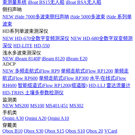
束测量系统
iBoat BS15无人船
iBoat BSA无人船
侧扫声呐
NEW
iSide 7000多波束侧扫声呐
iSide 5000多波束
iSide 系列单
波束
HD系列单波束测深仪
NEW
HD-670全数字变频测深仪
NEW
HD-680全数字双变频测
深仪
HD-LITE
HD-550
浅水多波束测深仪
NEW
iBeam 8140P
iBeam 8120
iBeam E20
ADCP
NEW
多频走航式iFlow RP9
单频走航式iFlow RP1200
单频走
航式iFlow RP600
单频走航式iFlow RP300
水平/在线式iFlow
RH600
智能缆道式iFlow RP1200(缆道版)
HD-LLJ 雷达流量计
HD-TRHS 土壤多参数检测仪
监测类
NEW
MS200
MS100
MS401/451
MS302
手机类
Qmini A30
Qmini A20
Qmini A10
穿戴类
Qbox B10
Qbox S30
Qbox S15
Qbox S10
Qbox 20
VCard