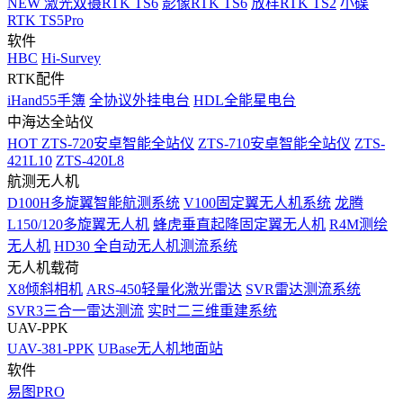
NEW
激光双摄RTK TS6
影像RTK TS6
放样RTK TS2
小碟
RTK TS5Pro
软件
HBC
Hi-Survey
RTK配件
iHand55手簿
全协议外挂电台
HDL全能星电台
中海达全站仪
HOT
ZTS-720安卓智能全站仪
ZTS-710安卓智能全站仪
ZTS-
421L10
ZTS-420L8
航测无人机
D100H多旋翼智能航测系统
V100固定翼无人机系统
龙腾
L150/120多旋翼无人机
蜂虎垂直起降固定翼无人机
R4M测绘
无人机
HD30 全自动无人机测流系统
无人机载荷
X8倾斜相机
ARS-450轻量化激光雷达
SVR雷达测流系统
SVR3三合一雷达测流
实时二三维重建系统
UAV-PPK
UAV-381-PPK
UBase无人机地面站
软件
易图PRO