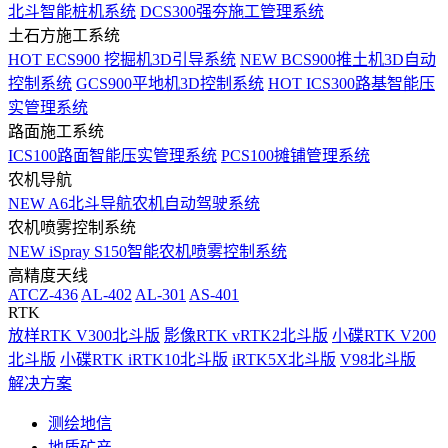
北斗智能桩机系统
DCS300强夯施工管理系统
土石方施工系统
HOT
ECS900 挖掘机3D引导系统
NEW
BCS900推土机3D自动
控制系统
GCS900平地机3D控制系统
HOT
ICS300路基智能压
实管理系统
路面施工系统
ICS100路面智能压实管理系统
PCS100摊铺管理系统
农机导航
NEW
A6北斗导航农机自动驾驶系统
农机喷雾控制系统
NEW
iSpray S150智能农机喷雾控制系统
高精度天线
ATCZ-436
AL-402
AL-301
AS-401
RTK
放样RTK V300北斗版
影像RTK vRTK2北斗版
小碟RTK V200
北斗版
小碟RTK iRTK10北斗版
iRTK5X北斗版
V98北斗版
解决方案
测绘地信
地质矿产