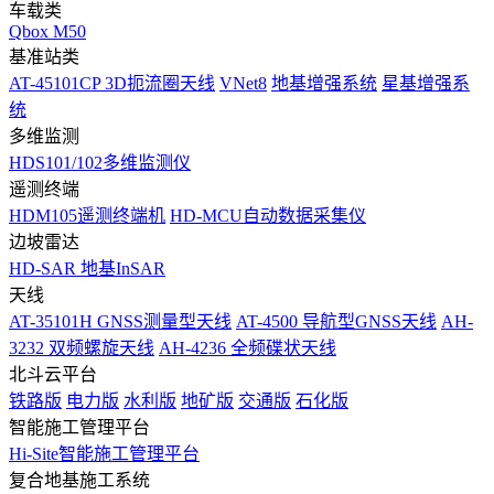
车载类
Qbox M50
基准站类
AT-45101CP 3D扼流圈天线
VNet8
地基增强系统
星基增强系
统
多维监测
HDS101/102多维监测仪
遥测终端
HDM105遥测终端机
HD-MCU自动数据采集仪
边坡雷达
HD-SAR 地基InSAR
天线
AT-35101H GNSS测量型天线
AT-4500 导航型GNSS天线
AH-
3232 双频螺旋天线
AH-4236 全频碟状天线
北斗云平台
铁路版
电力版
水利版
地矿版
交通版
石化版
智能施工管理平台
Hi-Site智能施工管理平台
复合地基施工系统