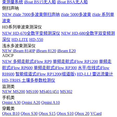
束测量系统
iBoat BS15无人船
iBoat BSA无人船
侧扫声呐
NEW
iSide 7000多波束侧扫声呐
iSide 5000多波束
iSide 系列单
波束
HD系列单波束测深仪
NEW
HD-670全数字变频测深仪
NEW
HD-680全数字双变频测
深仪
HD-LITE
HD-550
浅水多波束测深仪
NEW
iBeam 8140P
iBeam 8120
iBeam E20
ADCP
NEW
多频走航式iFlow RP9
单频走航式iFlow RP1200
单频走
航式iFlow RP600
单频走航式iFlow RP300
水平/在线式iFlow
RH600
智能缆道式iFlow RP1200(缆道版)
HD-LLJ 雷达流量计
HD-TRHS 土壤多参数检测仪
监测类
NEW
MS200
MS100
MS401/451
MS302
手机类
Qmini A30
Qmini A20
Qmini A10
穿戴类
Qbox B10
Qbox S30
Qbox S15
Qbox S10
Qbox 20
VCard