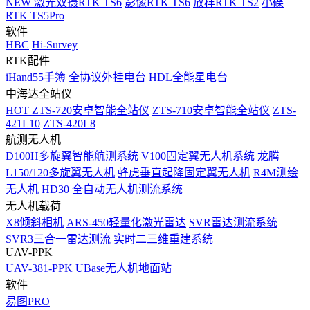
NEW
激光双摄RTK TS6
影像RTK TS6
放样RTK TS2
小碟
RTK TS5Pro
软件
HBC
Hi-Survey
RTK配件
iHand55手簿
全协议外挂电台
HDL全能星电台
中海达全站仪
HOT
ZTS-720安卓智能全站仪
ZTS-710安卓智能全站仪
ZTS-
421L10
ZTS-420L8
航测无人机
D100H多旋翼智能航测系统
V100固定翼无人机系统
龙腾
L150/120多旋翼无人机
蜂虎垂直起降固定翼无人机
R4M测绘
无人机
HD30 全自动无人机测流系统
无人机载荷
X8倾斜相机
ARS-450轻量化激光雷达
SVR雷达测流系统
SVR3三合一雷达测流
实时二三维重建系统
UAV-PPK
UAV-381-PPK
UBase无人机地面站
软件
易图PRO