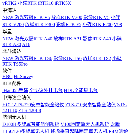
vRTK2
小碟RTK iRTK10
iRTK5X
中海达
NEW
激光双摄RTK V5
放样RTK V300
影像RTK V5
小碟
RTK V200
放样RTK F300
影像RTK F5
小碟RTK F200
V98
华星
NEW
激光双摄RTK A40
放样RTK A31
影像RTK A40
小碟
RTK A30
A16
北斗海达
NEW
激光双摄RTK TS6
影像RTK TS6
放样RTK TS2
小碟
RTK TS5Pro
软件
HBC
Hi-Survey
RTK配件
iHand55手簿
全协议外挂电台
HDL全能星电台
中海达全站仪
HOT
ZTS-720安卓智能全站仪
ZTS-710安卓智能全站仪
ZTS-
421L10
ZTS-420L8
航测无人机
D100H多旋翼智能航测系统
V100固定翼无人机系统
龙腾
L150/120多旋翼无人机
蜂虎垂直起降固定翼无人机
R4M测绘