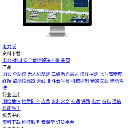
电力版
资料下载
电力+北斗安全管控解决方案-彩页
产品
RTK
全站仪
无人机航测
三维激光雷达
海洋探测
北斗高精度
终端
监测传感器
天线
北斗云平台
机械控制
精准农业
智能驾
驶
行业应用
测绘地信
地质矿产
应急
水利水文
交通
铁路
电力
石化
通信
智能施工
服务中心
资料下载
维修服务
云课堂
订货平台