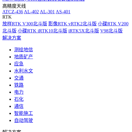
高精度天线
ATCZ-436
AL-402
AL-301
AS-401
RTK
放样RTK V300北斗版
影像RTK vRTK2北斗版
小碟RTK V200
北斗版
小碟RTK iRTK10北斗版
iRTK5X北斗版
V98北斗版
解决方案
测绘地信
地质矿产
应急
水利水文
交通
铁路
电力
石化
通信
智能施工
自动驾驶