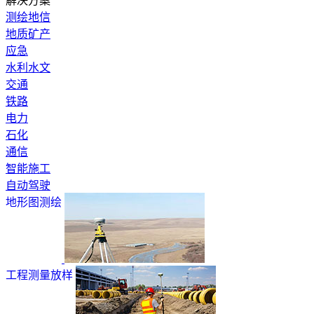
解决方案
测绘地信
地质矿产
应急
水利水文
交通
铁路
电力
石化
通信
智能施工
自动驾驶
地形图测绘
工程测量放样