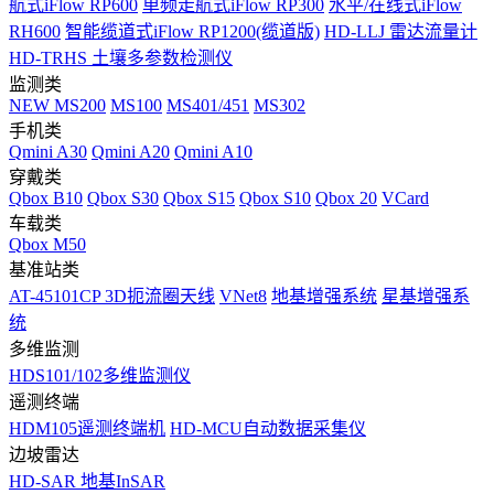
航式iFlow RP600
单频走航式iFlow RP300
水平/在线式iFlow
RH600
智能缆道式iFlow RP1200(缆道版)
HD-LLJ 雷达流量计
HD-TRHS 土壤多参数检测仪
监测类
NEW
MS200
MS100
MS401/451
MS302
手机类
Qmini A30
Qmini A20
Qmini A10
穿戴类
Qbox B10
Qbox S30
Qbox S15
Qbox S10
Qbox 20
VCard
车载类
Qbox M50
基准站类
AT-45101CP 3D扼流圈天线
VNet8
地基增强系统
星基增强系
统
多维监测
HDS101/102多维监测仪
遥测终端
HDM105遥测终端机
HD-MCU自动数据采集仪
边坡雷达
HD-SAR 地基InSAR