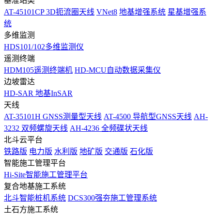
基准站类
AT-45101CP 3D扼流圈天线
VNet8
地基增强系统
星基增强系
统
多维监测
HDS101/102多维监测仪
遥测终端
HDM105遥测终端机
HD-MCU自动数据采集仪
边坡雷达
HD-SAR 地基InSAR
天线
AT-35101H GNSS测量型天线
AT-4500 导航型GNSS天线
AH-
3232 双频螺旋天线
AH-4236 全频碟状天线
北斗云平台
铁路版
电力版
水利版
地矿版
交通版
石化版
智能施工管理平台
Hi-Site智能施工管理平台
复合地基施工系统
北斗智能桩机系统
DCS300强夯施工管理系统
土石方施工系统