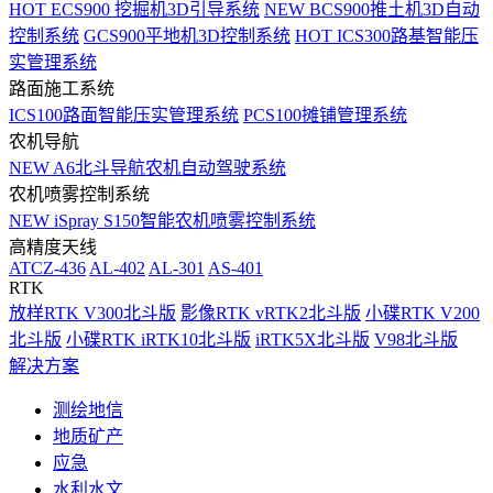
HOT
ECS900 挖掘机3D引导系统
NEW
BCS900推土机3D自动
控制系统
GCS900平地机3D控制系统
HOT
ICS300路基智能压
实管理系统
路面施工系统
ICS100路面智能压实管理系统
PCS100摊铺管理系统
农机导航
NEW
A6北斗导航农机自动驾驶系统
农机喷雾控制系统
NEW
iSpray S150智能农机喷雾控制系统
高精度天线
ATCZ-436
AL-402
AL-301
AS-401
RTK
放样RTK V300北斗版
影像RTK vRTK2北斗版
小碟RTK V200
北斗版
小碟RTK iRTK10北斗版
iRTK5X北斗版
V98北斗版
解决方案
测绘地信
地质矿产
应急
水利水文