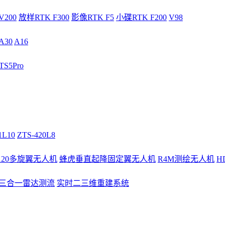
V200
放样RTK F300
影像RTK F5
小碟RTK F200
V98
A30
A16
S5Pro
1L10
ZTS-420L8
/120多旋翼无人机
蜂虎垂直起降固定翼无人机
R4M测绘无人机
H
3三合一雷达测流
实时二三维重建系统