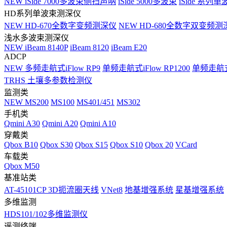
NEW
iSide 7000多波束侧扫声呐
iSide 5000多波束
iSide 系列单
HD系列单波束测深仪
NEW
HD-670全数字变频测深仪
NEW
HD-680全数字双变频测
浅水多波束测深仪
NEW
iBeam 8140P
iBeam 8120
iBeam E20
ADCP
NEW
多频走航式iFlow RP9
单频走航式iFlow RP1200
单频走航式i
TRHS 土壤多参数检测仪
监测类
NEW
MS200
MS100
MS401/451
MS302
手机类
Qmini A30
Qmini A20
Qmini A10
穿戴类
Qbox B10
Qbox S30
Qbox S15
Qbox S10
Qbox 20
VCard
车载类
Qbox M50
基准站类
AT-45101CP 3D扼流圈天线
VNet8
地基增强系统
星基增强系统
多维监测
HDS101/102多维监测仪
遥测终端