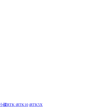
小碟RTK iRTK10
iRTK5X