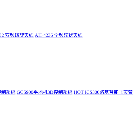
232 双频螺旋天线
AH-4236 全频碟状天线
控制系统
GCS900平地机3D控制系统
HOT
ICS300路基智能压实