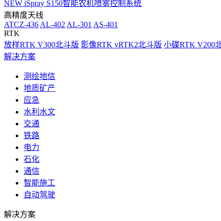
NEW
iSpray S150智能农机喷雾控制系统
高精度天线
ATCZ-436
AL-402
AL-301
AS-401
RTK
放样RTK V300北斗版
影像RTK vRTK2北斗版
小碟RTK V20
解决方案
测绘地信
地质矿产
应急
水利水文
交通
铁路
电力
石化
通信
智能施工
自动驾驶
解决方案