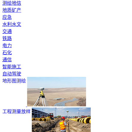
测绘地信
地质矿产
应急
水利水文
交通
铁路
电力
石化
通信
智能施工
自动驾驶
地形图测绘
工程测量放样