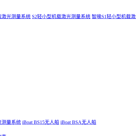
载激光测量系统
S2轻小型机载激光测量系统
智喙S1轻小型机载
波束测量系统
iBoat BS15无人船
iBoat BSA无人船