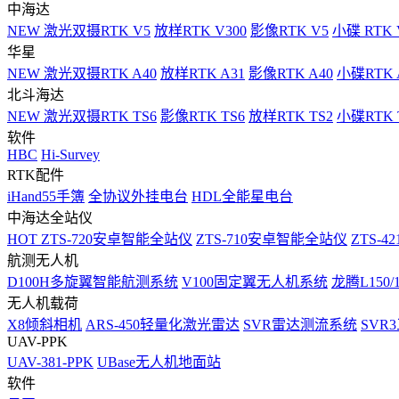
中海达
NEW
激光双摄RTK V5
放样RTK V300
影像RTK V5
小碟 RTK 
华星
NEW
激光双摄RTK A40
放样RTK A31
影像RTK A40
小碟RTK 
北斗海达
NEW
激光双摄RTK TS6
影像RTK TS6
放样RTK TS2
小碟RTK T
软件
HBC
Hi-Survey
RTK配件
iHand55手簿
全协议外挂电台
HDL全能星电台
中海达全站仪
HOT
ZTS-720安卓智能全站仪
ZTS-710安卓智能全站仪
ZTS-42
航测无人机
D100H多旋翼智能航测系统
V100固定翼无人机系统
龙腾L150
无人机载荷
X8倾斜相机
ARS-450轻量化激光雷达
SVR雷达测流系统
SVR
UAV-PPK
UAV-381-PPK
UBase无人机地面站
软件