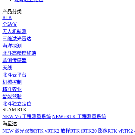
产品分类
RTK
全站仪
无人机航测
三维激光雷达
海洋探测
北斗高精度终端
监测传感器
天线
北斗云平台
机械控制
精准农业
智能驾驶
北斗独立定位
SLAM RTK
NEW
V6 工程测量系统
NEW
sRTK 工程测量系统
海星达
NEW
激光双摄RTK vRTK2
放样RTK iRTK20
影像RTK vRTK2